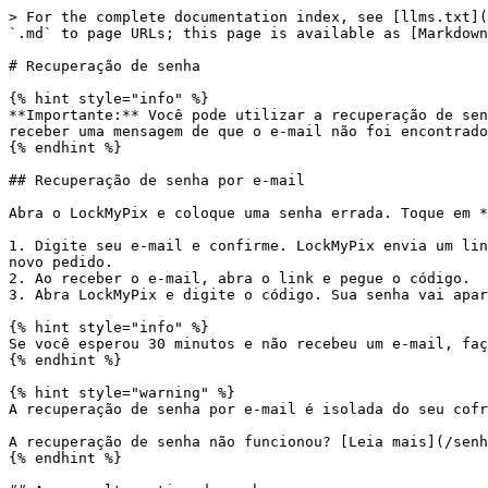
> For the complete documentation index, see [llms.txt](
`.md` to page URLs; this page is available as [Markdown
# Recuperação de senha

{% hint style="info" %}

**Importante:** Você pode utilizar a recuperação de sen
receber uma mensagem de que o e-mail não foi encontrado

{% endhint %}

## Recuperação de senha por e-mail

Abra o LockMyPix e coloque uma senha errada. Toque em *
1. Digite seu e-mail e confirme. LockMyPix envia um lin
novo pedido.

2. Ao receber o e-mail, abra o link e pegue o código.

3. Abra LockMyPix e digite o código. Sua senha vai apar
{% hint style="info" %}

Se você esperou 30 minutos e não recebeu um e-mail, faç
{% endhint %}

{% hint style="warning" %}

A recuperação de senha por e-mail é isolada do seu cofr
A recuperação de senha não funcionou? [Leia mais](/senh
{% endhint %}
