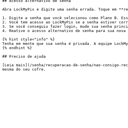
## Acesso alternativo de senha

Abra LockMyPix e digite uma senha errada. Toque em **re
1. Digite a senha que você selecionou como Plano B. Ess
2. Você tem acesso ao LockMyPix se a senha estiver corr
3. Se você conseguiu fazer login, mude sua senha princi
4. Reative o acesso alternativo de senha para sua nova 
{% hint style="info" %}

Tenha em mente que sua senha é privada. A equipe LockMy
{% endhint %}

## Preciso de ajuda

[Leia mais](/senha/recuperacao-de-senha/nao-consigo-rec