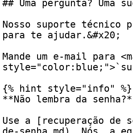
## Uma pergunta? Uma su
Nosso suporte técnico p
para te ajudar.&#x20;

Mande um e-mail para <ma
style="color:blue;">`su
{% hint style="info" %}

**Não lembra da senha?**
Use a [recuperação de s
de-senha.md). Nós, a eq