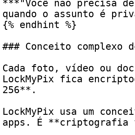
***"Você não precisa de
quando o assunto é priv
{% endhint %}

### Conceito complexo d
Cada foto, vídeo ou doc
LockMyPix fica encripto
256**.

LockMyPix usa um concei
apps. É **criptografia 