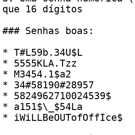
que 16 dígitos

### Senhas boas:

* T#L59b.34U$L

* 5555KLA.Tzz

* M3454.1$a2

* 34#58190#28957

* 5824962710024539$

* a151$\_$54La

* iWiLLBeOUTofOffIce$
