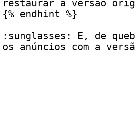
restaurar a versão orig
{% endhint %}

:sunglasses: E, de queb