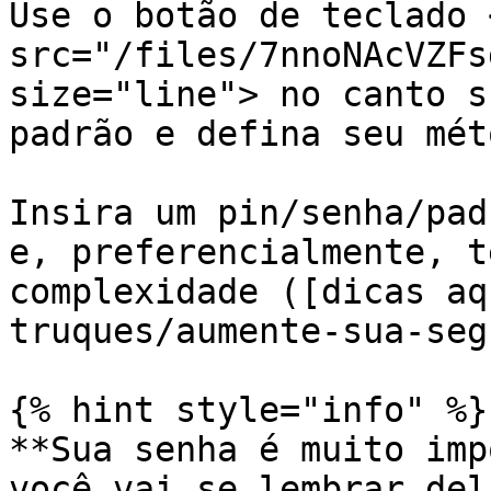
Use o botão de teclado <
src="/files/7nnoNAcVZFs
size="line"> no canto s
padrão e defina seu mét
Insira um pin/senha/pad
e, preferencialmente, t
complexidade ([dicas aq
truques/aumente-sua-seg
{% hint style="info" %}

**Sua senha é muito imp
você vai se lembrar del